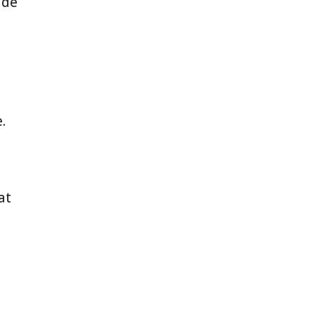
lde
.
at