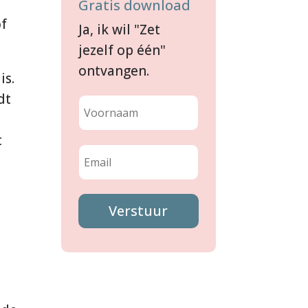
Gratis download
of
Ja, ik wil "Zet
jezelf op één"
ontvangen.
is.
dt
t
Verstuur