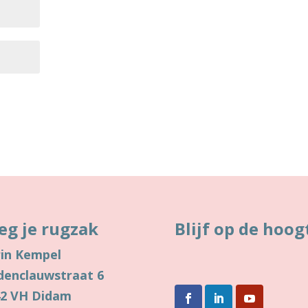
eg je rugzak
Blijf op de hoog
in Kempel
denclauwstraat 6
42 VH Didam