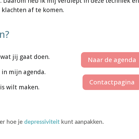
n. Daarom heb ik mij verdiept in deze techniek e
 klachten af te komen.
en?
wat jij gaat doen.
Naar de agenda
 in mijn agenda.
Contactpagina
is wilt maken.
ver hoe je
depressiviteit
kunt aanpakken.