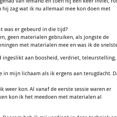
gehad van iemand en toen hij een keer inviel, ro
en hij zag wat ik nu allemaal mee kon doen met
t was er gebeurd in die tijd?
n, geen materialen gebruiken, als jongste de
feningen met materialen mee en was ik de snelste
d ingeslikt aan boosheid, verdriet, teleurstelling,
e in mijn lichaam als ik ergens aan terugdacht. D
ik weer kon. Al vanaf de eerste sessie waren er
ken kon ik het meedoen met materialen al