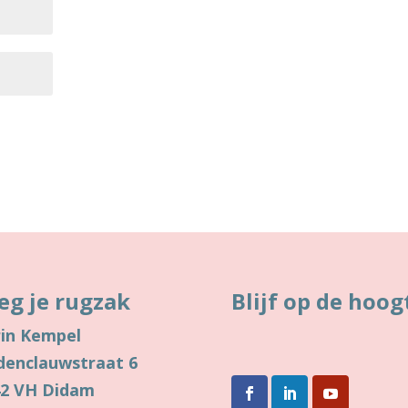
eg je rugzak
Blijf op de hoog
in Kempel
denclauwstraat 6
42 VH Didam