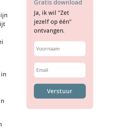
Gratis download
Ja, ik wil "Zet
ijn
jezelf op één"
jt
ontvangen.
ei
 in
Verstuur
in
n