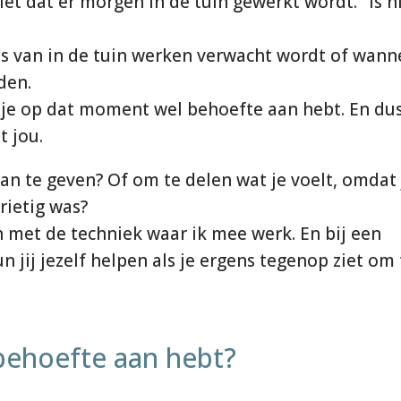
iet dat er morgen in de tuin gewerkt wordt." is n
ts van in de tuin werken verwacht wordt of wann
den.
ar je op dat moment wel behoefte aan hebt. En du
 jou.
an te geven? Of om te delen wat je voelt, omdat 
rietig was?
n met de techniek waar ik mee werk. En bij een
n jij jezelf helpen als je ergens tegenop ziet om 
e behoefte aan hebt?