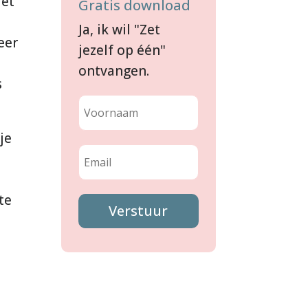
iet
Gratis download
Ja, ik wil "Zet
eer
jezelf op één"
ontvangen.
s
je
te
Verstuur