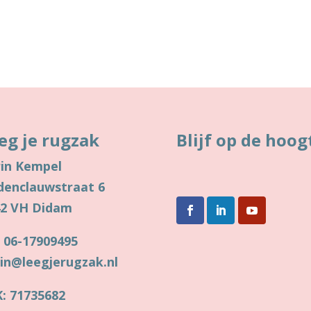
eg je rugzak
Blijf op de hoog
in Kempel
denclauwstraat 6
42 VH Didam
: 06-17909495
in@leegjerugzak.nl
: 71735682