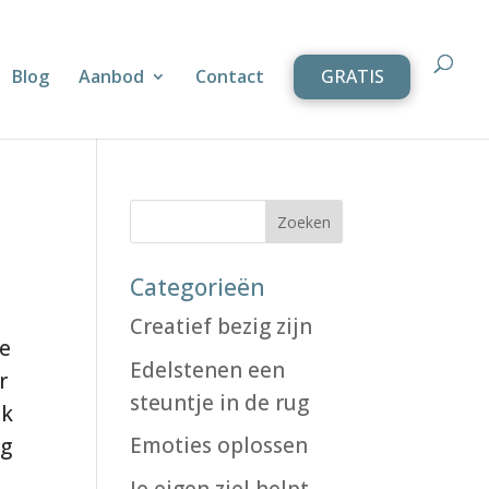
Blog
Aanbod
Contact
GRATIS
Categorieën
Creatief bezig zijn
je
Edelstenen een
r
steuntje in de rug
ok
Emoties oplossen
ng
Je eigen ziel helpt