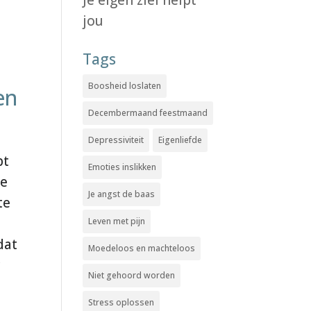
jou
Tags
Boosheid loslaten
en
Decembermaand feestmaand
Depressiviteit
Eigenliefde
bt
Emoties inslikken
ze
Je angst de baas
te
Leven met pijn
dat
Moedeloos en machteloos
Niet gehoord worden
Stress oplossen