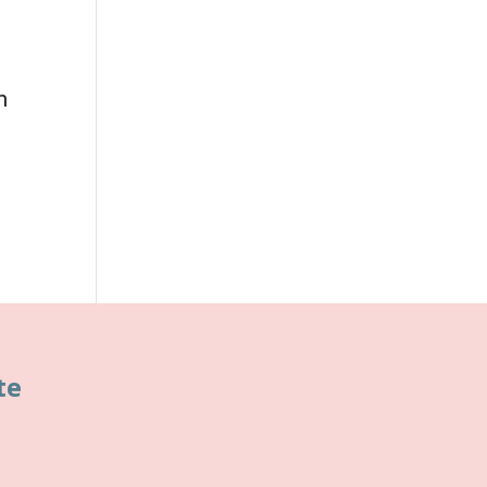
n
n
te