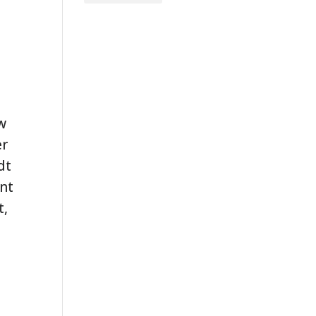
w
er
dt
nt
t,