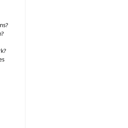
ns?
n?
rk?
es